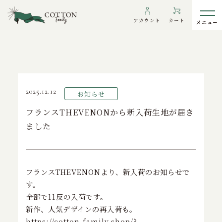
TOP
>
お知らせ
>
フランスTHEVENONから新入荷生地が届きまし
アカウント
カート
た
わたしたちについて
2025.12.12
お知らせ
インフォメーション
フランスTHEVENONから新入荷生地が届き
ました
ギャラリー
海外の方へ
To overseas customers
フランスTHEVENONより、新入荷のお知らせで
ご利用ガイド
す。
全部で11反の入荷です。
プライバシーポリシー
新作、人気デザインの再入荷も。
https://cotton-family.shop/?