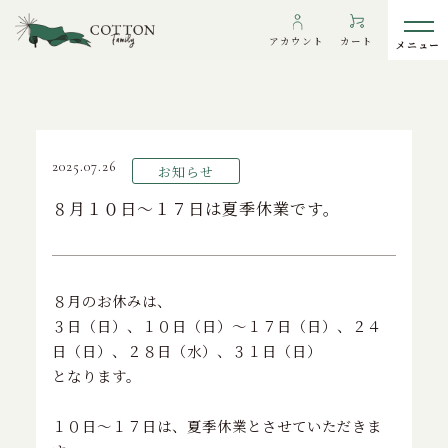
TOP
>
お知らせ
>
８月１０日～１７日は夏季休業です。
アカウント
カート
2025.07.26
お知らせ
わたしたちについて
８月１０日～１７日は夏季休業です。
インフォメーション
ギャラリー
８月のお休みは、
海外の方へ
３日（日）、１０日（日）〜１７日（日）、２４
To overseas customers
日（日）、２８日（水）、３１日（日）
ご利用ガイド
となります。
プライバシーポリシー
１０日〜１７日は、夏季休業とさせていただきま