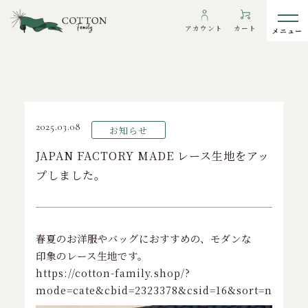
TOP
>
お知らせ
>
JAPAN FACTORY MADE レース生地をアップし
アカウント
カート
ました。
わたしたちについて
2025.03.08
お知らせ
インフォメーション
JAPAN FACTORY MADE レース生地をアッ
プしました。
ギャラリー
海外の方へ
To overseas customers
春夏のお洋服やバッグにおすすめの、モダンな
ご利用ガイド
印象のレース生地です。
https://cotton-family.shop/?
プライバシーポリシー
mode=cate&cbid=2323378&csid=16&sort=n