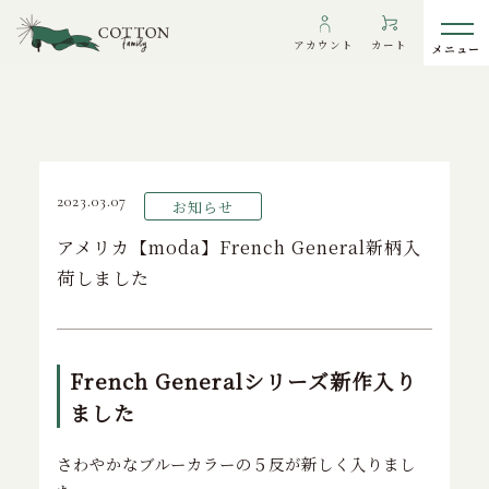
TOP
>
お知らせ
>
アメリカ【moda】French General新柄入荷しま
アカウント
カート
した
わたしたちについて
2023.03.07
お知らせ
インフォメーション
アメリカ【moda】French General新柄入
荷しました
ギャラリー
海外の方へ
To overseas customers
French Generalシリーズ新作入り
ご利用ガイド
ました
プライバシーポリシー
さわやかなブルーカラーの５反が新しく入りまし