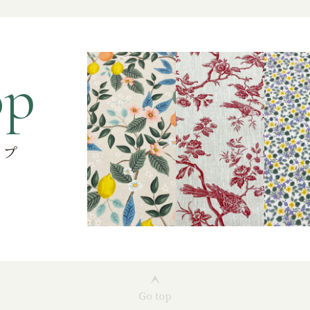
op
ップ