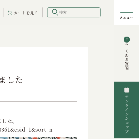
カート
を見る
よくある質問
きました
オンラインショップ
りました。
23361&csid=1&sort=n