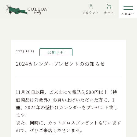
TOP
>
お知らせ
>
2024カレンダープレゼントのお知らせ
アカウント
カート
2023.11.13
お知らせ
わたしたちについて
2024カレンダープレゼントのお知らせ
インフォメーション
ギャラリー
11
月
20
日以降、ご来店にて税込
5,500
円以上（特
海外の方へ
価商品は対象外）お買い上げいただいた方に、
1
To overseas customers
冊、
2024
年の壁掛けカレンダーをプレゼント致し
ご利用ガイド
ます。
また、同時に、カットクロスプレゼントも行います
プライバシーポリシー
ので、ぜひご来店くださいませ。