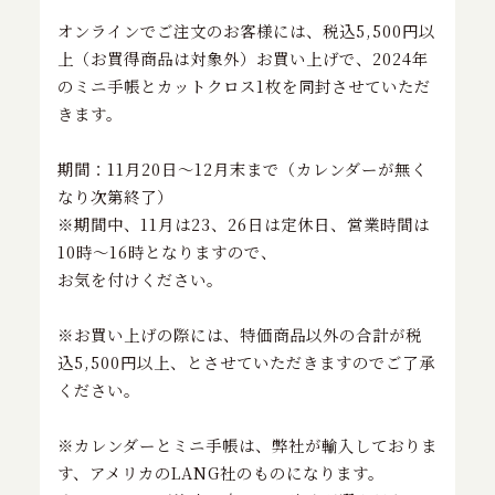
特定商取引に基づく表記
オンラインでご注文のお客様には、税込
5,500
円以
上（お買得商品は対象外）お買い上げで、
2024
年
のミニ手帳とカットクロス
1
枚を同封させていただ
お問い合わせ
きます。
期間：
11
月
20
日～
12
月末まで（カレンダーが無く
なり次第終了）
※期間中、
11
月は
23
、
26
日は定休日、営業時間は
10
時～
16
時となりますので、
お気を付けください。
※お買い上げの際には、特価商品以外の合計が税
込
5,500
円以上、とさせていただきますのでご了承
ください。
※カレンダーとミニ手帳は、弊社が輸入しておりま
す、アメリカの
LANG
社のものになります。