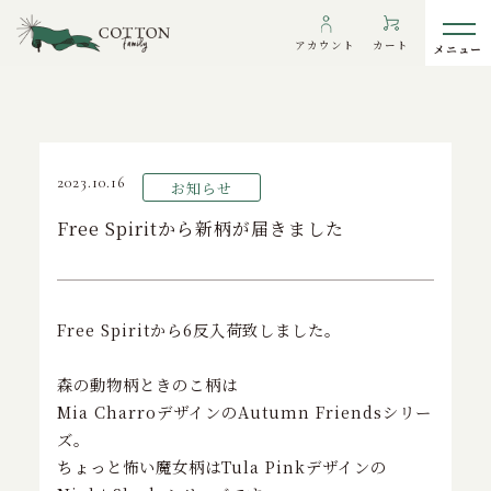
TOP
>
お知らせ
>
Free Spiritから新柄が届きました
アカウント
カート
2023.10.16
お知らせ
わたしたちについて
Free Spiritから新柄が届きました
インフォメーション
ギャラリー
Free Spiritから6反入荷致しました。
海外の方へ
To overseas customers
森の動物柄ときのこ柄は
ご利用ガイド
Mia CharroデザインのAutumn Friendsシリー
ズ。
プライバシーポリシー
ちょっと怖い魔女柄はTula Pinkデザインの