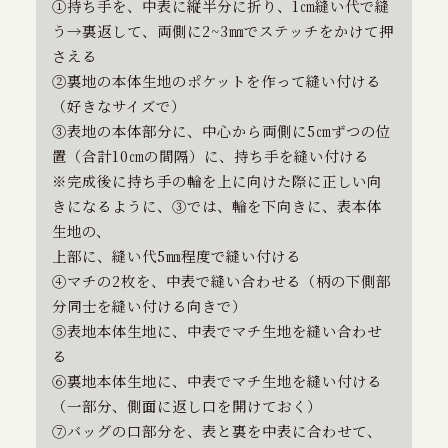
①持ち手を、中表に縦半分に折り、1㎝縫い代で縫
う→裏返して、両側に2~3㎜でステッチをかけて押
さえる
②裏地の本体生地のポケットを作って縫い付ける
（好きなサイズで）
③表地の本体部分に、中心から両側に5㎝ずつの位
置（合計10㎝の間隔）に、持ち手を縫い付ける
※完成後に持ち手の輪を上に向けた際に正しい向
きになるように、③では、輪を下向きに、表本体
生地の、
上部に、縫い代5㎜程度で縫い付ける
④マチの2枚を、中表で縫い合わせる（柄の下側部
分同士を縫い付ける向きで）
⑤表地本体生地に、中表でマチ生地を縫い合わせ
る
⑥裏地本体生地に、中表でマチ生地を縫い付ける
（一部分、側面に返し口を開けておく）
⑦バッグの口部分を、表と裏を中表に合わせて、