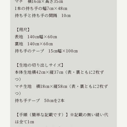
マチ 横16㎝×高さ35㎝
1本の持ち手の幅7㎝×48㎝
持ち手と持ち手の間隔 10㎝
【用尺】
表地 140㎝幅×60㎝
裏地 140㎝×60㎝
持ち手のテープ 15㎝幅×100㎝
【生地の切り出しサイズ】
本体生地横42㎝×縦37㎝（表・裏ともに2枚ず
つ）
マチ生地 横18㎝×縦58㎝（表・裏ともに2枚ず
つ）
持ち手テープ 50㎝を2本
【手順（簡単な記載です）】※記載の無い縫い代
は全て1㎝