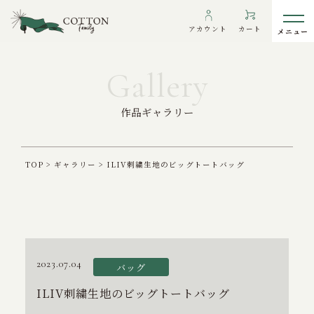
アカウント
カート
作品ギャラリー
わたしたちについて
インフォメーション
TOP
>
ギャラリー
>
ILIV刺繍生地のビッグトートバッグ
ギャラリー
海外の方へ
To overseas customers
ご利用ガイド
2023.07.04
バッグ
プライバシーポリシー
ILIV刺繍生地のビッグトートバッグ