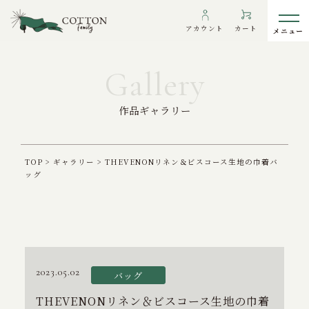
アカウント
カート
作品ギャラリー
わたしたちについて
インフォメーション
TOP
>
ギャラリー
>
THEVENONリネン＆ビスコース生地の巾着バ
ッグ
ギャラリー
海外の方へ
To overseas customers
ご利用ガイド
2023.05.02
バッグ
プライバシーポリシー
THEVENONリネン＆ビスコース生地の巾着