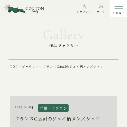
アカウント
カート
作品ギャラリー
わたしたちについて
インフォメーション
TOP
>
ギャラリー
>
フランスCasalのジュイ柄メンズシャツ
ギャラリー
海外の方へ
To overseas customers
ご利用ガイド
2023.04.04
洋服・エプロン
プライバシーポリシー
フランスCasalのジュイ柄メンズシャツ