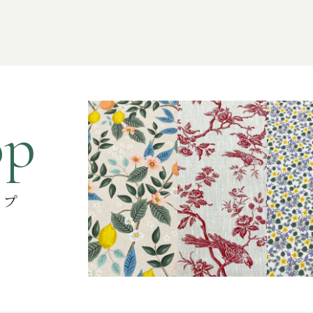
op
ップ