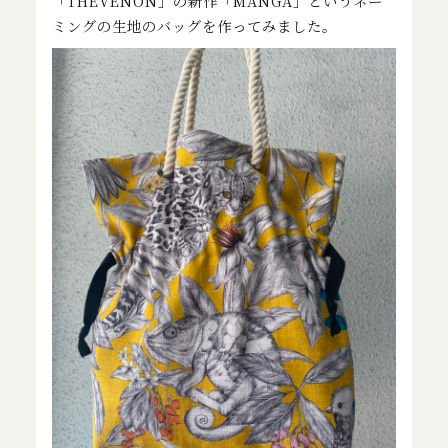
「THEVENON」の新作「MANGA」というネー
特定商取引に基づく表記
ミングの生地のバッグを作ってみました。
お問い合わせ