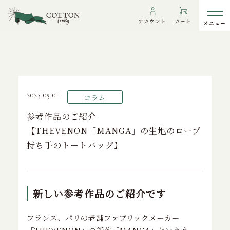
TOP
>
コラム
>
参考作品のご紹介【THEVENON「MANGA」の生
アカウント
カート
地のロープ持ち手のトートバッグ】
わたしたちについて
2023.05.01
コラム
インフォメーション
参考作品のご紹介
【THEVENON「MANGA」の生地のロープ
ギャラリー
持ち手のトートバッグ】
海外の方へ
To overseas customers
ご利用ガイド
新しい参考作品のご紹介です
プライバシーポリシー
フランス、パリの老舗ファブリックメーカー