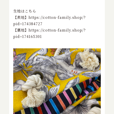
生地はこちら
【表地】
https://cotton-family.shop/?
pid=174384727
【裏地】https://cotton-family.shop/?
pid=174165301