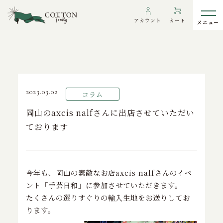
TOP
>
コラム
>
岡山のaxcis nalfさんに出店させていただいており
アカウント
カート
ます
わたしたちについて
2023.03.02
コラム
インフォメーション
岡山のaxcis nalfさんに出店させていただい
ております
ギャラリー
海外の方へ
To overseas customers
今年も、岡山の素敵なお店axcis nalfさんのイベ
ご利用ガイド
ント「手芸日和」に参加させていただきます。
たくさんの選りすぐりの輸入生地をお送りしてお
プライバシーポリシー
ります。